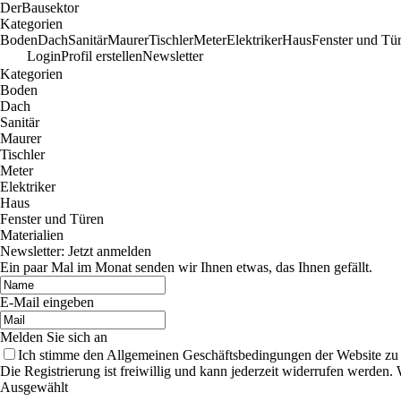
Der
Bausektor
Kategorien
Boden
Dach
Sanitär
Maurer
Tischler
Meter
Elektriker
Haus
Fenster und Tü
Login
Profil erstellen
Newsletter
Kategorien
Boden
Dach
Sanitär
Maurer
Tischler
Meter
Elektriker
Haus
Fenster und Türen
Materialien
Newsletter: Jetzt anmelden
Ein paar Mal im Monat senden wir Ihnen etwas, das Ihnen gefällt.
E-Mail eingeben
Melden Sie sich an
Ich stimme den Allgemeinen Geschäftsbedingungen der Website zu
Die Registrierung ist freiwillig und kann jederzeit widerrufen werde
Ausgewählt