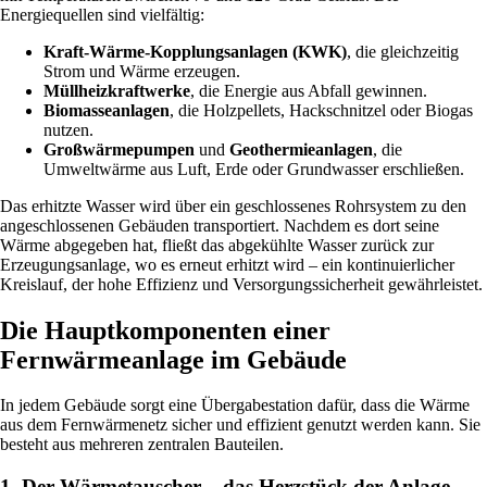
Energiequellen sind vielfältig:
Kraft-Wärme-Kopplungsanlagen (KWK)
, die gleichzeitig
Strom und Wärme erzeugen.
Müllheizkraftwerke
, die Energie aus Abfall gewinnen.
Biomasseanlagen
, die Holzpellets, Hackschnitzel oder Biogas
nutzen.
Großwärmepumpen
und
Geothermieanlagen
, die
Umweltwärme aus Luft, Erde oder Grundwasser erschließen.
Das erhitzte Wasser wird über ein geschlossenes Rohrsystem zu den
angeschlossenen Gebäuden transportiert. Nachdem es dort seine
Wärme abgegeben hat, fließt das abgekühlte Wasser zurück zur
Erzeugungsanlage, wo es erneut erhitzt wird – ein kontinuierlicher
Kreislauf, der hohe Effizienz und Versorgungssicherheit gewährleistet.
Die Hauptkomponenten einer
Fernwärmeanlage im Gebäude
In jedem Gebäude sorgt eine Übergabestation dafür, dass die Wärme
aus dem Fernwärmenetz sicher und effizient genutzt werden kann. Sie
besteht aus mehreren zentralen Bauteilen.
1. Der Wärmetauscher – das Herzstück der Anlage