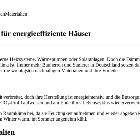
ren
Materialien
ür energieeffiziente Häuser
derne Heizsysteme, Wärmepumpen oder Solaranlagen. Doch die Dämmung s
ima ist. Immer mehr Bauherren und Sanierer in Deutschland setzen da
die wichtigsten nachhaltigen Materialien und ihre Vorteile.
verbreitet, doch ihre Herstellung ist energieintensiv, und die Entsorg
res CO₂‑Profil aufweisen und am Ende ihres Lebenszyklus wiederverwer
en Raumklima bei, da sie Feuchtigkeit aufnehmen und wieder abgeben 
 im Winter warm, im Sommer angenehm kühl.
alien