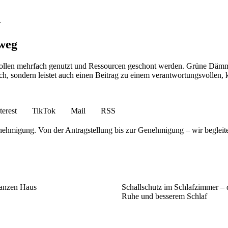
r
nweg
 sollen mehrfach genutzt und Ressourcen geschont werden. Grüne Dämmst
uch, sondern leistet auch einen Beitrag zu einem verantwortungsvoll
terest
TikTok
Mail
RSS
nehmigung. Von der Antragstellung bis zur Genehmigung – wir begleit
 ganzen Haus
Schallschutz im Schlafzimmer – 
Ruhe und besserem Schlaf