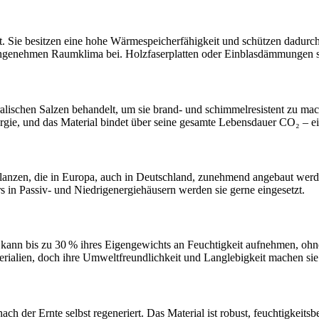
t. Sie besitzen eine hohe Wärmespeicherfähigkeit und schützen dadurch
nem angenehmen Raumklima bei. Holzfaserplatten oder Einblasdämmungen 
ischen Salzen behandelt, um sie brand- und schimmelresistent zu mache
rgie, und das Material bindet über seine gesamte Lebensdauer CO₂ – ei
nzen, die in Europa, auch in Deutschland, zunehmend angebaut werden
in Passiv- und Niedrigenergiehäusern werden sie gerne eingesetzt.
Sie kann bis zu 30 % ihres Eigengewichts an Feuchtigkeit aufnehmen, ohn
erialien, doch ihre Umweltfreundlichkeit und Langlebigkeit machen sie 
h der Ernte selbst regeneriert. Das Material ist robust, feuchtigkei