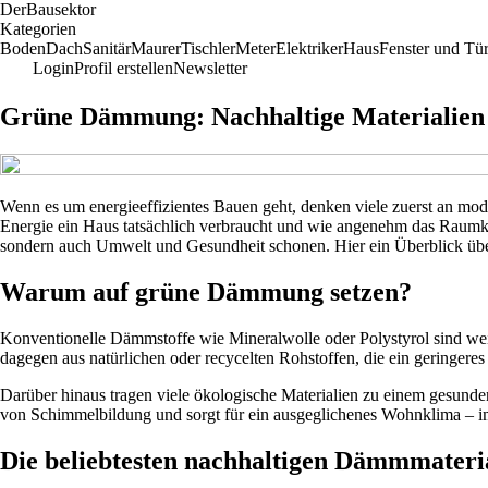
Der
Bausektor
Kategorien
Boden
Dach
Sanitär
Maurer
Tischler
Meter
Elektriker
Haus
Fenster und Tü
Login
Profil erstellen
Newsletter
Grüne Dämmung: Nachhaltige Materialien f
Wenn es um energieeffizientes Bauen geht, denken viele zuerst an mo
Energie ein Haus tatsächlich verbraucht und wie angenehm das Raumkl
sondern auch Umwelt und Gesundheit schonen. Hier ein Überblick über 
Warum auf grüne Dämmung setzen?
Konventionelle Dämmstoffe wie Mineralwolle oder Polystyrol sind weit 
dagegen aus natürlichen oder recycelten Rohstoffen, die ein geringe
Darüber hinaus tragen viele ökologische Materialien zu einem gesund
von Schimmelbildung und sorgt für ein ausgeglichenes Wohnklima –
Die beliebtesten nachhaltigen Dämmmateri