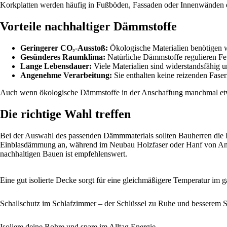
Korkplatten werden häufig in Fußböden, Fassaden oder Innenwänden ei
Vorteile nachhaltiger Dämmstoffe
Geringerer CO₂‑Ausstoß:
Ökologische Materialien benötigen w
Gesünderes Raumklima:
Natürliche Dämmstoffe regulieren Feu
Lange Lebensdauer:
Viele Materialien sind widerstandsfähig 
Angenehme Verarbeitung:
Sie enthalten keine reizenden Fase
Auch wenn ökologische Dämmstoffe in der Anschaffung manchmal etwas 
Die richtige Wahl treffen
Bei der Auswahl des passenden Dämmmaterials sollten Bauherren die Bau
Einblasdämmung an, während im Neubau Holzfaser oder Hanf von Anfan
nachhaltigen Bauen ist empfehlenswert.
Eine gut isolierte Decke sorgt für eine gleichmäßigere Temperatur im
Schallschutz im Schlafzimmer – der Schlüssel zu Ruhe und besserem S
Isoliere deine Rohre und spare im Alltag Energie