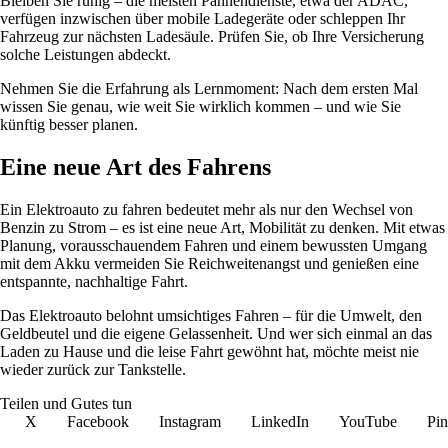
Bleiben Sie ruhig – die meisten Pannendienste, etwa der ADAC,
verfügen inzwischen über mobile Ladegeräte oder schleppen Ihr
Fahrzeug zur nächsten Ladesäule. Prüfen Sie, ob Ihre Versicherung
solche Leistungen abdeckt.
Nehmen Sie die Erfahrung als Lernmoment: Nach dem ersten Mal
wissen Sie genau, wie weit Sie wirklich kommen – und wie Sie
künftig besser planen.
Eine neue Art des Fahrens
Ein Elektroauto zu fahren bedeutet mehr als nur den Wechsel von
Benzin zu Strom – es ist eine neue Art, Mobilität zu denken. Mit etwas
Planung, vorausschauendem Fahren und einem bewussten Umgang
mit dem Akku vermeiden Sie Reichweitenangst und genießen eine
entspannte, nachhaltige Fahrt.
Das Elektroauto belohnt umsichtiges Fahren – für die Umwelt, den
Geldbeutel und die eigene Gelassenheit. Und wer sich einmal an das
Laden zu Hause und die leise Fahrt gewöhnt hat, möchte meist nie
wieder zurück zur Tankstelle.
Teilen und Gutes tun
X
Facebook
Instagram
LinkedIn
YouTube
Pin