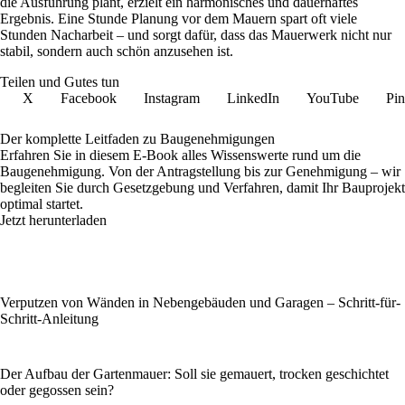
die Ausführung plant, erzielt ein harmonisches und dauerhaftes
Ergebnis. Eine Stunde Planung vor dem Mauern spart oft viele
Stunden Nacharbeit – und sorgt dafür, dass das Mauerwerk nicht nur
stabil, sondern auch schön anzusehen ist.
Teilen und Gutes tun
X
Facebook
Instagram
LinkedIn
YouTube
Pin
Der komplette Leitfaden zu Baugenehmigungen
Erfahren Sie in diesem E-Book alles Wissenswerte rund um die
Baugenehmigung. Von der Antragstellung bis zur Genehmigung – wir
begleiten Sie durch Gesetzgebung und Verfahren, damit Ihr Bauprojekt
optimal startet.
Jetzt herunterladen
Verputzen von Wänden in Nebengebäuden und Garagen – Schritt-für-
Schritt-Anleitung
Der Aufbau der Gartenmauer: Soll sie gemauert, trocken geschichtet
oder gegossen sein?