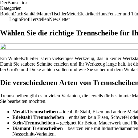
Der
Bausektor
Kategorien
Boden
Dach
Sanitär
Maurer
Tischler
Meter
Elektriker
Haus
Fenster und Tü
Login
Profil erstellen
Newsletter
Wählen Sie die richtige Trennscheibe für I
Ein Winkelschleifer ist ein vielseitiges Werkzeug, das in keiner Werks
Damit Sie saubere Schnitte erzielen und Ihr Werkzeug lange hält, ist d
bei Größe und Dicke achten sollten und wie Sie sicher mit dem Winkels
Die verschiedenen Arten von Trennscheibe
Trennscheiben gibt es in vielen Varianten, die jeweils für bestimmte 
Sie bearbeiten möchten.
Metall-Trennscheiben
– ideal für Stahl, Eisen und andere Metal
Edelstahl-Trennscheiben
– enthalten kein Eisen, Schwefel oder
Stein-Trennscheiben
– geeignet für Beton, Mauerwerk und Fliese
Diamant-Trennscheiben
– besitzen eine mit Industriediamanten
Nassschnitt-Varianten.