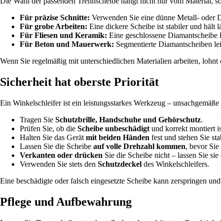
Die Wahl der passenden Trennscheibe hängt nicht nur vom Material, so
Für präzise Schnitte:
Verwenden Sie eine dünne Metall- oder D
Für grobe Arbeiten:
Eine dickere Scheibe ist stabiler und hält 
Für Fliesen und Keramik:
Eine geschlossene Diamantscheibe li
Für Beton und Mauerwerk:
Segmentierte Diamantscheiben lei
Wenn Sie regelmäßig mit unterschiedlichen Materialien arbeiten, lohnt 
Sicherheit hat oberste Priorität
Ein Winkelschleifer ist ein leistungsstarkes Werkzeug – unsachgemäße
Tragen Sie
Schutzbrille, Handschuhe und Gehörschutz
.
Prüfen Sie, ob die
Scheibe unbeschädigt
und korrekt montiert is
Halten Sie das Gerät
mit beiden Händen
fest und stehen Sie stab
Lassen Sie die Scheibe
auf volle Drehzahl kommen
, bevor Sie
Verkanten oder drücken
Sie die Scheibe nicht – lassen Sie sie 
Verwenden Sie stets den
Schutzdeckel
des Winkelschleifers.
Eine beschädigte oder falsch eingesetzte Scheibe kann zerspringen und
Pflege und Aufbewahrung