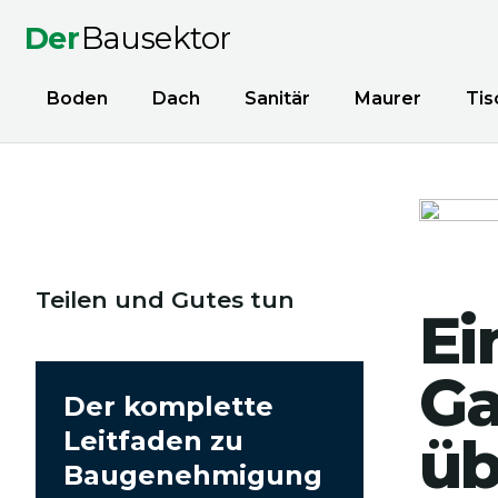
Der
Bausektor
Boden
Dach
Sanitär
Maurer
Tis
Teilen und Gutes tun
Ei
Ga
Der komplette
Leitfaden zu
üb
Baugenehmigung