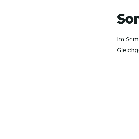
So
Im Somm
Gleichg