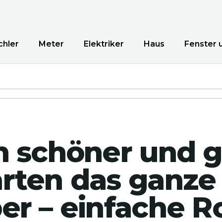
chler
Meter
Elektriker
Haus
Fenster 
n schöner und 
rten das ganze
er – einfache R