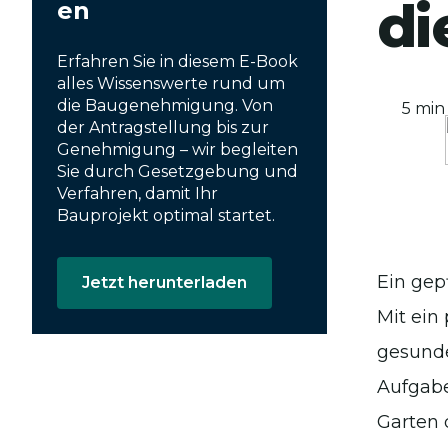
di
en
Erfahren Sie in diesem E-Book
alles Wissenswerte rund um
die Baugenehmigung. Von
5 min
der Antragstellung bis zur
Genehmigung – wir begleiten
Sie durch Gesetzgebung und
Verfahren, damit Ihr
Bauprojekt optimal startet.
Ein gep
Jetzt herunterladen
Mit ein
gesunde
Aufgabe
Garten 