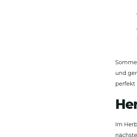
Sommerz
und gen
perfekt
Her
Im Herb
nächste