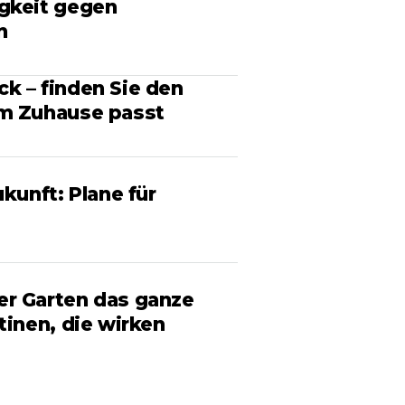
igkeit gegen
n
k – finden Sie den
em Zuhause passt
ukunft: Plane für
er Garten das ganze
tinen, die wirken